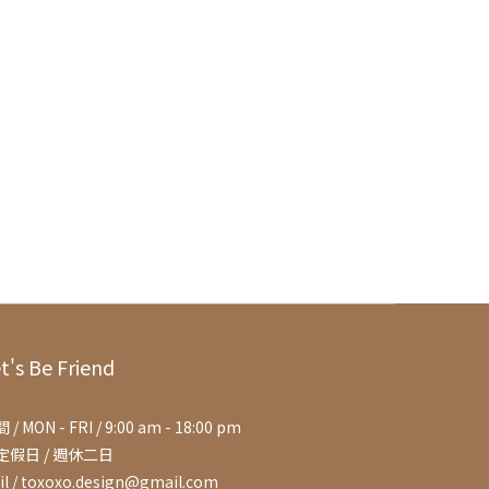
t's Be Friend
 / MON - FRI / 9:00 am - 18:00 pm
定假日 / 週休二日
il / toxoxo.design@gmail.com