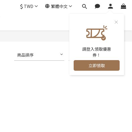
$
TWD
繁體中文
0
請登入領取優惠
商品排序
每頁顯示 24 個
券！
立即領取