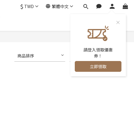
$
TWD
繁體中文
0
請登入領取優惠
商品排序
每頁顯示 24 個
券！
立即領取