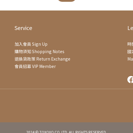
Service
Le
加入會員 Sign Up
時間
購物須知 Shopping Notes
國
退換貨政策 Return Exchange
Ma
會員招募 VIP Member
2024 © TOXOXO CO. LTD. ALL RIGHTS RESERVED.