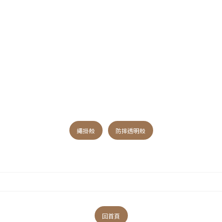
繩掛殼
防摔透明殼
回首頁