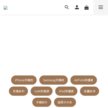
iPhone手機殼
Samsung手機殼
AirPods保護套
充電系列
GaN充電頭
iPad保護套
氣囊支架
手機掛片
磁吸卡片夾