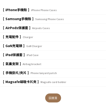
iPhone手機殼
【
】
iPhone Phone Cases
Samsung手機殼
【
】
Samsung Phone Cases
AirPods保護套
【
】
Airpods Cases
充電配件
【
】
Charger
GaN充電頭
【
】
GaN Charger
iPad保護套
【
】
iPad Case
氣囊支架
【
】
Airbag bracket
手機掛片/夾片
【
】
Phone lanyard patch
Magsafe磁吸卡片夾
【
】
Magsafe card holder
回首頁