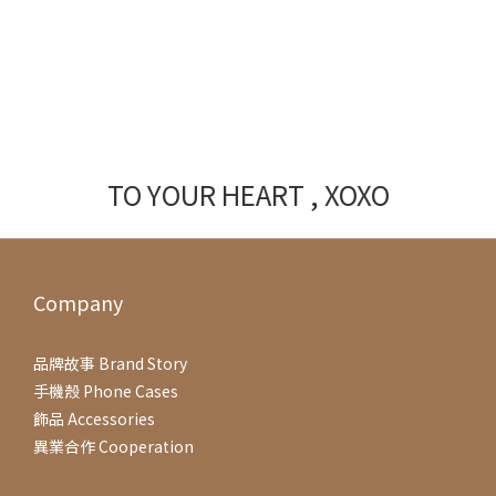
TO YOUR HEART , XOXO
Company
品牌故事 Brand Story
手機殼 Phone Cases
飾品 Accessories
異業合作 Cooperation