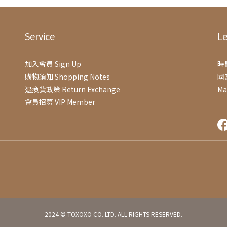
Service
Le
加入會員 Sign Up
時間
購物須知 Shopping Notes
國
退換貨政策 Return Exchange
Ma
會員招募 VIP Member
2024 © TOXOXO CO. LTD. ALL RIGHTS RESERVED.