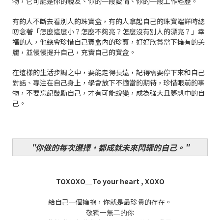
物，它可能是你的親友、你的一段愛情、你的一段工作經歷。
有的人不斷去看別人的珠寶盒，有的人拿起自己的珠寶端詳時總
叨念著「怎麼這麼小？怎麼不夠亮？怎麼沒有別人的漂亮？」幸
福的人，他總會珍惜自己寶盒內的珍寶，好好欣賞當下擁有的美
麗，並慢慢提升自己，充實自己的寶盒。
在這樣的生活步調之中，
要能走得長遠，記得需要停下來和自己
對話、專注在自己身上，學會放下不適當的期待，珍惜眼前的事
物，不要忘記鼓勵自己，才有可能蛻變，成為強大且夢想中的自
己。
"你做的每次選擇，都成就未來閃耀的自己。"
TOXOXO＿To your heart , XOXO
給自己一個擁抱，你就是最珍貴的存在。
敬獨一無二的你