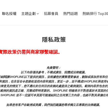
聯名授權
主題企劃
招募會員
熱門話題
熱銷排行 Top3
隱私政策
實際政策仍需與商家聯繫確認。
免責聲明： 
以下內容僅供參考，不構成廣告、招攬或法律建議。
細閱讀SHOPLINE以下提供的資訊，並根據您的實際需要修改，刪除或添加所有和
資訊，也非旨在令您接收這些內容和資訊，更近一步，並不構成SHOPLINE與使用
法律意見的情況下，您不應出於任何目的依賴此處提供之範例資訊。範例內容所包含的
證此範例的資訊是正確、完整或即時更新的。 SHOPLINE 明確表示不對您基於本頁
 SHOPLINE 並不一定認可本頁面可能連結到之任何第三方內容，也絕不對其承擔任
如果您有客戶在歐洲或美國，我們強烈建議您尋求獨立且專業的法律建議。