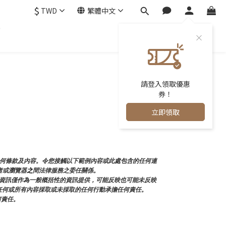
$
TWD
繁體中文
0
請登入領取優惠
券！
立即領取
任何條款及內容。令您接觸以下範例內容或此處包含的任何連
者或瀏覽器
之
間法律服務之委任關係。
資訊僅作為一般概括性的資訊提供，可能反映也可能未反映
面的任何或所有內容採取或未採取的任何行動承擔任何責任。
何責任。