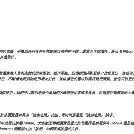
儲在您的電腦，手機或任何其他智慧終端設備中的小檔，通常包含標識符，商店名稱以
和其他資訊。
似技術蒐集個人資料主體的設備型號、操作系統、設備標識碼和登錄IP位址資訊，並緩
的身份，不斷優化商店的使用者友好性，並根據您的需求對商店進行調整。您也可以更改
e和其他類似技術，我們可以識別您是否是我們的既有使用者或者會員，而無需在每個頁面
許多瀏覽器都具有「請勿追蹤」功能，可向商店發送「請勿追蹤」 請求。
或禁用Cookie。大多數互聯網瀏覽器還允許您選擇是禁用所有 Cookie 還是僅
Internet 瀏覽器中的「説明」功能表或設備的文件。