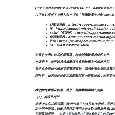
[注意： 請務必根據您商店上的當前 COOKIE 清單檢查此列表：
以下連結提供了有關如何在所有主流瀏覽器中控制 Cookie
谷歌瀏覽器：https://support.google.com/ch
IE：https://support.microsoft.com/en-us/
Safari（桌面版）：https://support.apple.co
火狐瀏覽器：https://support.mozilla.org/en-U
歌劇：https://www.opera.com/zh-cn/help
[注： 插入其他使用的廣告服務]
如果您使用任何其他瀏覽器，請參閱瀏覽器提供的文件。
在商店上，您可以通過清除緩存來刪除現有的追蹤技術。
當您在未登錄的情況下瀏覽網頁時，我們會蒐集實現流覽功能
請注意，如果您拒絕使用或刪除現有的追蹤技術，則需要
我們如何處理及利用、共用、轉讓和揭露個人資料
（1） 處理及利用
商店的某些功能可能由我們的第三方合作夥伴提供，我們
的信用卡資訊，以便按照您的指示向您收取相關服務費; 當
控和風險管理。 
 [注意：添加您與之共用此資訊的任何其他