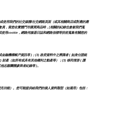
/或使用我們的社交媒體/社交網路頁面（或其相關商店或對應的應
店的會員，當您在實體門市購買商品時，[相關的紀錄也會被我們蒐
用cookie，網路伺服器日誌和網路信標等技術蒐集有關您的
或金融機構帳戶資訊等 )；(3) 政府資料中之辨識者 ( 如身分證統
(2) 財產（如所有或具有其他權利之動產等）；(3) 移民情形 ( 護
其他志願團體參與者紀錄等 )。
擴充功能）。您可能提供給我們的個人資料類型（如適用）包括：