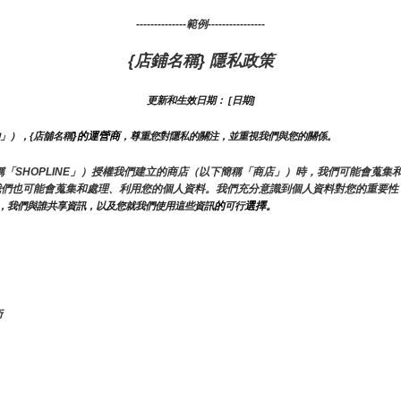
--------------範例----------------
{店鋪名稱} 隱私政策
更新和生效日期： [日期]
}的運營商
的」），{店舖名稱
，尊重您對隱私的關注，並重視我們與您的關係。 
（以下簡稱「SHOPLINE」）授權我們建立的商店（以下簡稱「商店」）時，我們可能會
我們也可能會蒐集和處理、利用您的個人資料。我們充分意識到個人資料對您的重要性
的
選擇。
，我們與誰共享資訊，以及您就我們使用這些資訊
可行
術