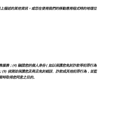
面上描述的其他資訊，或您在使用我們的移動應用程式時的地理位
務；(4) 驗證您的個人身份 ( 如以保護您免於詐欺等犯罪行為 
及更新；(9) 偵測並保護您及商店免於錯誤、詐欺或其他犯罪行為，並監
蒐集當時取得您同意之目的。