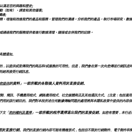
以滿足您的興趣和歷史;
動（如有）、調查和其他優惠;
溝通;
務，增強和改進我們的產品和服務，管理我們的溝通，分析我們的產品，執行市場研究、數
或通過我們的服務提供者進行數據清理，鏈接或合併我們的記錄。
具體通知。
的，以提供或宣傳我們的商品和/或服務的可用性。但是，我們會在第一次向您傳送行銷訊息
拒絕再接受行銷訊息。
的資料」一節所載的各類個人資料用於直接促銷。
您提供
郵、簡訊、手機應用程式、網路應用程式、社交媒體商店及其他通訊方式。 [注意：包括適用
們用於該行銷目的。我們對本段所述任何數據傳輸問題的處理將與本隱私政策中提供的內容保
」一節所載的程序選擇退出我們的直接促銷
下文「
您的權利及選擇
。如您有需要，本行必
用於直接行銷
。我們的直接行銷內容可能有幾種形式，包括但不限於行銷郵件、電子郵件和