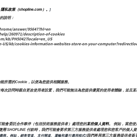
隱私政策（shopline.com）。
 
]
 的說明：
rome/answer/95647?hl=en
help/260971/description-of-cookies
m/kb/PH5042?locale=en_US
S/kb/cookies-information-websites-store-on-your-computer?redirectloc
所需的Cookie，以便為您提供相關服務。
在每次訪問時親自更改使用者設置，我們可能無法為您提供優質的使用者體驗，並且某
可能會委託合作夥伴（包括技術服務提供者）處理您的
某些個人資料
。 例如，當您
使用 
SHOPLINE 付款時，我們可能會要求第三方服務提供者處理您和您客戶的個
我們將與第三方服務提供者簽
供應商。例如，銷售管道、支付閘道、運輸和履行應用程式]