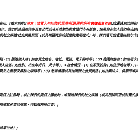
您的業務所適用的所有
或通過
店、[擴充功能][
注意：請置入包括
數據蒐集管道
]
您訪問和
能會蒐集此資訊。我們的產品在許多百貨公司或者其他類型的實體門市有販售，如果您有加入我們商
的社交媒體/社交網路頁面（或其相關商店或對應的應用程式）時，我們還可能通過自動方式或使
(1) 辨識個人者 ( 如會員之姓名、地址、電話、電子郵件等 )；(2) 辨識財務者 ( 如信用卡
描述 ( 如性別、出生年月日、尺寸等 )。3.社會情況 – (1) 住家及設施 ( 如住所地址等 )；
用消費品之種類及服務之細節等 )；(5) 慈善機構或其他團體之會員資格 ( 如社團法人、俱樂部或
時
商店上註冊
，或在我們的商店上購物時，或通過我們的社交媒體（或其相關商店或對應的
機或其他電話號碼、行動服務提供者）;
帳單位址）;