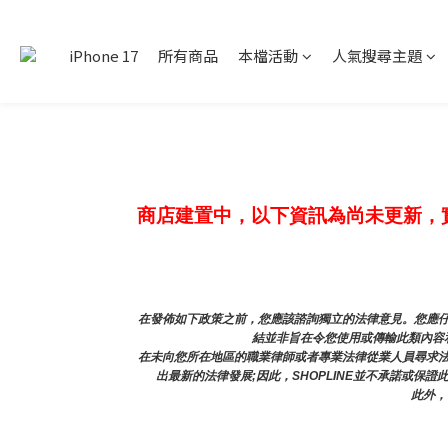
iPhone 17
所有商品
本檔活動
人氣搜尋主題
商店建置中，以下資訊為尚未更新，
在發佈如下政策之前，您應該諮詢獨立的法律意見。您應仔
結並非旨在令您使用或傳輸此類內容和
在未向您所在地區的職業律師或者專業法律從業人員尋求
出最新的法律發展;因此，SHOPLINE並不承諾或保
此外，