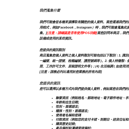
我們蒐集什麼
我們可能會從各種來源獲取有關您的個人資料。當您通過我們的商
用程式，例如Facebook，Instagram）時，我們可
集。]
[注意：請確認是否有使用POS功能]
當您訪問本商店，我們
設備或使用的某些資訊。
您提供的資訊類別
商店蒐集您個人資料之個人資料類別可能包括以下類別：1. 識別類 - 
一編號、統一證號、稅籍編號、護照號碼等 )。2. 個人特徵類 - 個人
照、工作許可文件、居留證明文件等 )；(4) 生活格調 ( 如使
[注意：請務必列出適用於您業務的所有內容]
您提供的資訊
您可以選擇以多種方式向我們提供個人資料，例如當您在我們的
聯繫資訊（例如姓名、郵政地址、電子郵件地址、手
年齡和出生日期;
性別，首選語言;
種族，性別，首選語言;
使用者名稱和密碼
付款資訊（例如您的支付卡號、到期日、送貨位址和
購買歷史記錄;
產品偏好和溝通管道偏好;