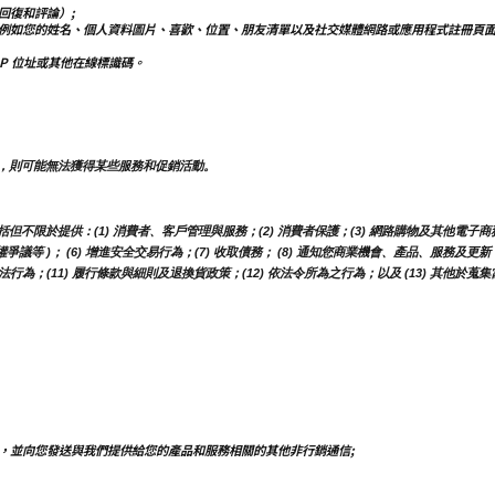
回復和評論）;
例如您的姓名、個人資料圖片、喜歡、位置、朋友清單以及社交媒體網路或應用程式註冊頁
IP 位址或其他在線標識碼。
，則可能無法獲得某些服務和促銷活動。
於提供：(1) 消費者、客戶管理與服務；(2) 消費者保護；(3) 網路購物及其他電子商務服
權爭議等 )； (6) 增進安全交易行為；(7) 收取債務； (8) 通知您商業機會、產品、服務
行為；(11) 履行條款與細則及退換貨政策；(12) 依法令所為之行為；以及 (13) 其他於
，並向您發送與我們提供給您的產品和服務相關的其他非行銷通信;