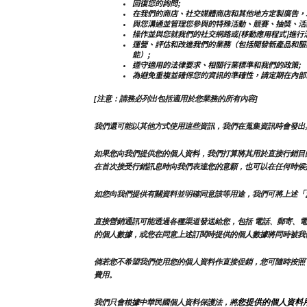
回復您的詢問;
在我們的商店、社交媒體商店和其他地方定製廣告，
與您溝通並管理您參與的特殊活動、競賽、抽獎、活
操作並與您就我們的社交網路或[移動應用程式]進行
運營、評估和改進我們的業務（包括開發新產品和服
能）;
遵守適用的法律要求、相關行業標準和我們的政策;
為避免重複並確保您的資訊的準確性，請定期在內部
[注意：請務必列出包括適用於您業務的所有內容]
我們還可能以其他方式使用這些資訊，我們在蒐集資訊時會發出
如果您向我們提供您的個人資料，我們打算將其用於直接行銷目
在首次接受行銷訊息時向我們表達您的意願，也可以在任何時候
「
如您向我們提供有關資料並明確同意該等用途，我們可將上述
直接營銷通訊可能透過各種渠道發送給您，包括 電話、郵寄、電
的個人數據，或您在同意上述訂閱時提供的個人數據將同時被我
倘若您不希望我們使用您的個人資料作直接促銷，您可隨時按照
費用。
您提供的個人資料
我們只會根據中華民國個人資料保護法，將