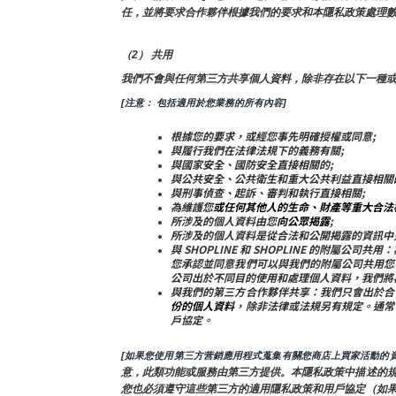
任，並將要求合作夥伴根據我們的要求和本隱私政策處理
（2） 共用
我們不會與任何第三方共享個人資料，除非存在以下一種
[注意： 包括適用於您業務的所有內容]
根據您的要求，或經您事先明確授權或同意;
與履行我們在法律法規下的義務有關;
與國家安全、國防安全直接相關的;
與公共安全、公共衛生和重大公共利益直接相關
與刑事偵查、起訴、審判和執行直接相關;
為維護您
或任何其他人的生命、財產等重大合法
所涉及的個人資料由您
向公眾揭露
;
所涉及的個人資料是從合法和公開揭露的資訊中
與 SHOPLINE 和 SHOPLINE 的附
您承認並同意我們可以與我們的附屬公司共用您
公司出於不同目的使用和處理個人資料，我們將
與我們的第三方合作夥伴共享：我們只會出於合
份的個人資料
，除非法律或法規另有規定。通常
戶協定。
[如果您使用第三方营銷應用程式蒐集有關您商店上買家活動的資
意，此類功能或服務由第三方提供。本隱私政策中描述的
您也必須遵守這些第三方的適用隱私政策和用戶協定（如