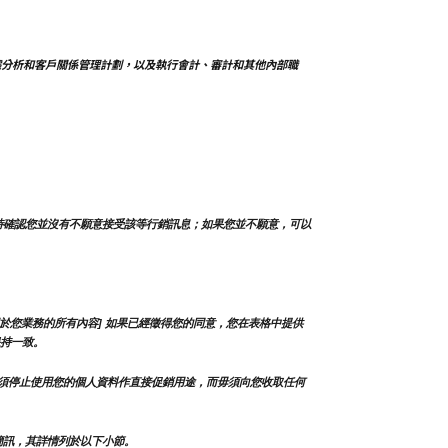
據分析和客戶關係管理計劃，以及執行會計、審計和其他內部職
時確認您並沒有不願意接受該等行銷訊息；如果您並不願意，可以
於您業務的所有內容] 如果已經徵得您的同意，您在表格中提供
持一致。
須停止使用您的個人資料作直接促銷用途，而毋須向您收取任何
簡訊，其詳情列於以下小節。