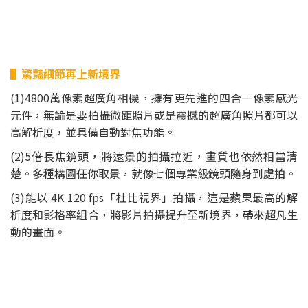
▌驚豔細節再上新境界
(1)4800萬像素超廣角相機，擁有更先進的四合一像素感光
元件，無論是要拍攝微距照片或是震撼的超廣角照片都可以
高解析度，並具備自動對焦功能。
(2)5倍長焦鏡頭，將遠景的拍攝拉近，畫質也依然相當清
楚。多種構圖任你取景，就像七個專業級鏡頭隨身到處拍。
(3)能以 4K 120 fps「杜比視界」拍攝，這是蘋果最高的解
析度和影格率組合，將影片拍攝提升至新境界，帶來超凡生
動的畫面。