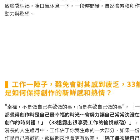
致腦袋枯竭，喘口氣休息一下，一段時間後，自然會累積創作
動力與慾望。
▌工作一陣子，難免會對其感到疲乏，33
是如何保持創作的新鮮感和熱情？
"幸福，不是做自己喜歡做的事，而是喜歡自己做的事"，「
一
都覺得創作時是自己最幸福的時光～會努力讓自己常常沈浸在
創作的時刻裡！」（33透露出很享受工作的愉悅感🥰）
」，
漫長的人生歲月中，工作佔了你我生命的一大部分，如果一份
作是自己喜歡的，那做起來也會更有效率。「
除了每次給自己