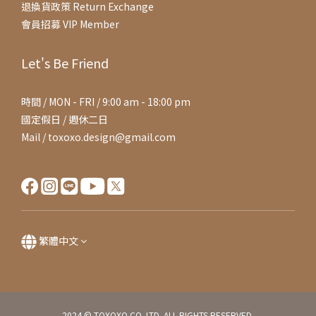
退換貨政策 Return Exchange
會員招募 VIP Member
Let's Be Friend
時間 / MON - FRI / 9:00 am - 18:00 pm
國定假日 / 週休二日
Mail / toxoxo.design@gmail.com
繁體中文
2024 © TOXOXO CO. LTD. ALL RIGHTS RESERVED.