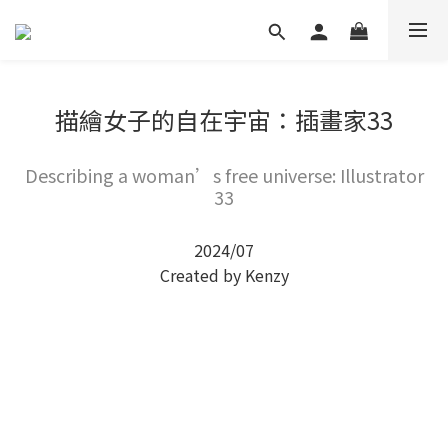
描繪女子的自在宇宙：插畫家33
Describing a woman’s free universe: Illustrator
33
2024/07
Created by Kenzy