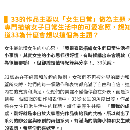
▌33的作品主要以「女生日常」做為主題
專門描繪女子日常生活中的可愛寫照，想
道33為什麼會想以這個為主題？
女生最能懂女生的小心思，「
我很喜歡描繪女生們日常生活裡
小事情，其實女生的小心思都很好懂，有時候講出來會嘴軟（
為很無聊🤣），但卻總是值得紀錄與分享！
」33笑說。
33認為在不經意和放鬆的時刻，女孩們不再被外界的壓力和
望所束縛，她們的每一個動作和表情都充滿了自由和自信，這
內在的充實和滿足，使她們的美麗不僅僅停留在外表，而是深
到每一個細微的動作和表情中，33從女生的角度出發，作品
繞在女生日常生活中的樣貌，讓作品產生共鳴，「
而我的成
感，剛好就是來自於大家看完作品後給我的共鳴，所以就出了
系列的辦公室與原創的兩個系列，有滿滿的裝飾小物和女生賊
的表情，希望你們喜歡💖。
」