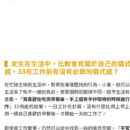
▌女生在生活中，比較會有屬於自己的儀
感，33在工作前有沒有必做的儀式感？
在忙碌乏味的生活中，對某些事情堅持的行為、小事，就可以
生活多了些不一樣的色彩，使某個時刻變得不同，賦予生活有
意義。「
我喜歡在吃完早餐後、手上還有半杯咖啡的時候進行
作
」33俏皮的說著，一日之計在於晨，沒有什麼比得上早上
用一頓自己喜歡的早餐後，才開始一天的工作了。
即使是工作繁重，仍然可以從中找到一絲的喘息空間。「
平常