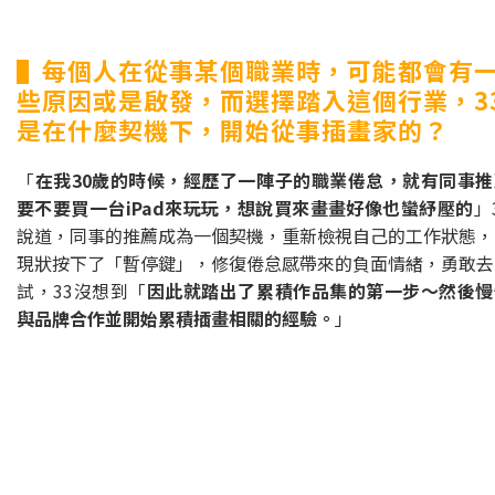
▌每個人在從事某個職業時，可能都會有
些原因或是啟發，而選擇踏入這個行業，3
是在什麼契機下，開始從事插畫家的？
「
在我30歲的時候，經歷了一陣子的職業倦怠，就有同事推
要不要買一台iPad來玩玩，想說買來畫畫好像也蠻紓壓的
」
說道，同事的推薦成為一個契機，重新檢視自己的工作狀態，
現狀按下了「暫停鍵」，修復倦怠感帶來的負面情緒，勇敢去
試，33沒想到「
因此就踏出了累積作品集的第一步～然後慢
與品牌合作並開始累積插畫相關的經驗。
」