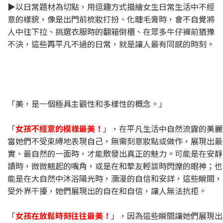
▶︎以日常題材為切點，用逗趣方式描繪女生日常生活中不經
意的樣貌，像是出門前梳妝打扮、化睫毛膏時，會不自覺將
人中往下拉、挑選衣服時的翻箱倒櫃、在眾多牛仔褲前猶豫
不決，這些再平凡不過的日常，就是讓人最有同感的時刻。
「美，是一個極具主觀性和多樣性的概念。」
「
女孩不經意的模樣最美！
」，在平凡生活中自然流露的美麗
當她們不受束縛地表現自己，無需刻意妝點或做作，展現出最
實、最自然的一面時，才能散發出真正的魅力。可能是在安靜
讀時，微微翹起的嘴角，或是在和摯友輕談時閃爍的眼神；也
能是在大自然中沐浴陽光時，瀰漫的自信和安詳，這些瞬間，
受外界干擾，她們展現出的自在和自信，讓人無法抗拒。
「
女孩在放鬆時刻往往最美！
」，因為這些瞬間讓她們展現出