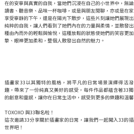
在的安寧與真實的自我，當她們沉浸在自己的小世界中，無論
讀書、聽音樂、品味一杯咖啡，或是與朋友閒聊，亦或是在家
享受寧靜的下午，還是在陽光下散步，這些片刻讓她們展現出
純粹的自我，讓人們看到了她們內在的力量與柔情，並散發出
種由內而外的輕鬆與愉悅，這種放鬆的狀態使她們的笑容更加
摯、眼神更加柔和，整個人散發出自然的魅力。
插畫家33以其獨特的風格，將平凡的日常場景演繹得活潑
趣，帶來了一份純真又美好的感受，每件作品都蘊含著33獨
的創意和靈感，讓你在日常生活中，感受到更多的樂趣和溫馨
TOXOXO 與33聯名啦！
這次邀請33分享關於插畫家的日常，讓我們一起闖入33的插
世界吧！