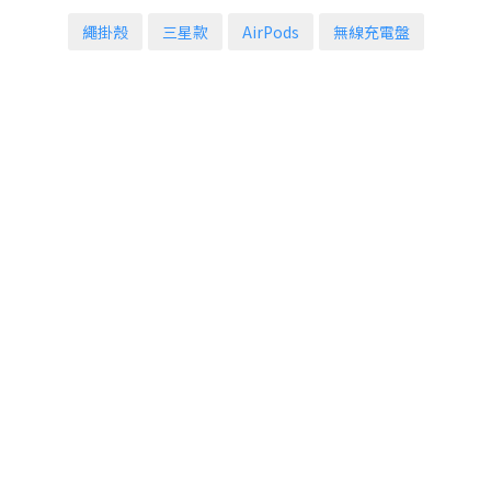
繩掛殼
三星款
AirPods
無線充電盤