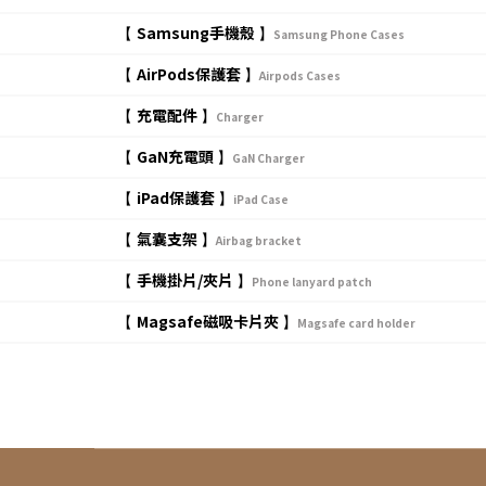
Samsung手機殼
【
】
Samsung Phone Cases
AirPods保護套
【
】
Airpods Cases
充電配件
【
】
Charger
GaN充電頭
【
】
GaN Charger
iPad保護套
【
】
iPad Case
氣囊支架
【
】
Airbag bracket
手機掛片/夾片
【
】
Phone lanyard patch
Magsafe磁吸卡片夾
【
】
Magsafe card holder