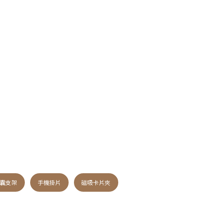
囊支架
手機掛片
磁吸卡片夾