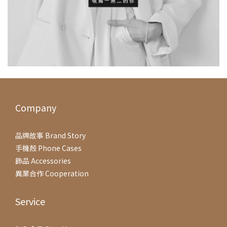
Company
品牌故事 Brand Story
手機殼 Phone Cases
飾品 Accessories
異業合作 Cooperation
Service