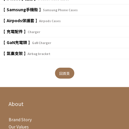
Samsung手機殼
【
】
Samsung Phone Cases
Airpods保護套
【
】
Airpods Cases
充電配件
【
】
Charger
GaN充電頭
【
】
GaN Charger
氣囊支架
【
】
Airbag bracket
回首頁
About
Brand Story
Our Values