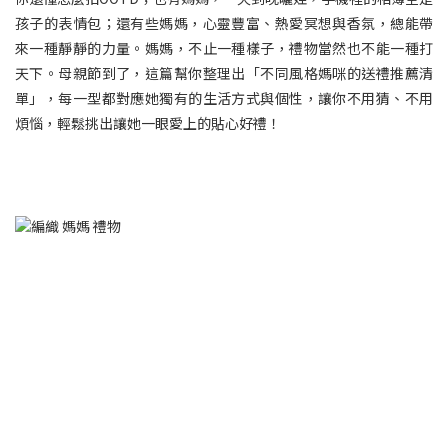
孩子的表情包；還有些媽媽，心靈豐富、熱愛冥想與香氛，總能帶
來一種靜靜的力量。媽媽，不止一種樣子，禮物當然也不能一種打
天下。母親節到了，這篇幫你整理出「不同風格媽咪的送禮推薦清
單」，每一型都對應她獨有的生活方式與個性，讓你不用猜、不用
煩惱，輕鬆挑出讓她一眼愛上的貼心好禮！