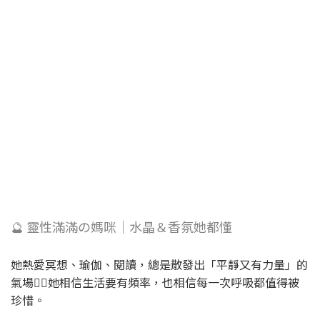
🔮 靈性滿滿の媽咪｜水晶＆香氛她都懂
她熱愛冥想、瑜伽、閱讀，總是散發出「平靜又有力量」的
氣場🧘‍♀️她相信生活要有頻率，也相信每一次呼吸都值得被
珍惜。