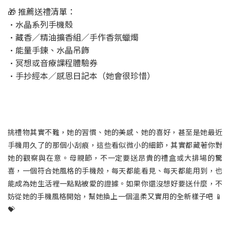
🎁 推薦送禮清單：
•水晶系列手機殼
•藏香／精油擴香組／手作香氛蠟燭
•能量手鍊、水晶吊飾
•冥想或音療課程體驗券
•手抄經本／感恩日記本（她會很珍惜）
挑禮物其實不難，她的習慣、她的美感、她的喜好，甚至是她最近
手機用久了的那個小刮痕，這些看似微小的細節，其實都藏著你對
她的觀察與在意。母親節，不一定要送昂貴的禮盒或大排場的驚
喜，一個符合她風格的手機殼，每天都能看見、每天都能用到，也
能成為她生活裡一點點被愛的證據。如果你還沒想好要送什麼，不
妨從她的手機風格開始，幫她換上一個溫柔又實用的全新樣子吧 📱
💝