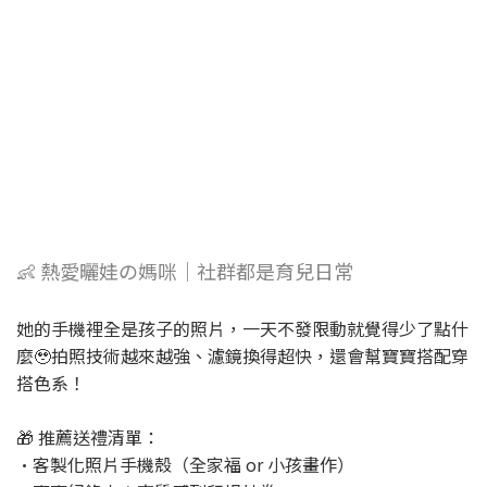
👶 熱愛曬娃の媽咪｜社群都是育兒日常
她的手機裡全是孩子的照片，一天不發限動就覺得少了點什
麼🥹拍照技術越來越強、濾鏡換得超快，還會幫寶寶搭配穿
搭色系！
🎁 推薦送禮清單：
•客製化照片手機殼（全家福 or 小孩畫作）