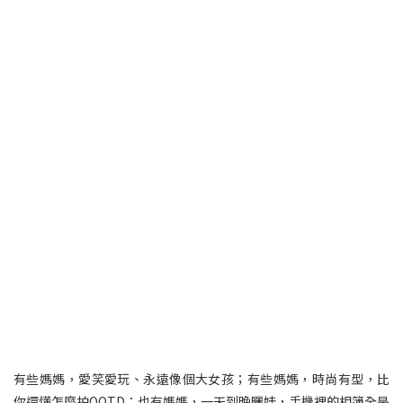
有些媽媽，愛笑愛玩、永遠像個大女孩；有些媽媽，時尚有型，比
你還懂怎麼拍OOTD；也有媽媽，一天到晚曬娃，手機裡的相簿全是