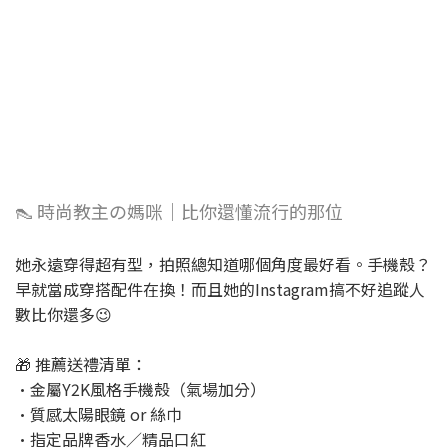
👠 時尚教主の媽咪｜比你還懂流行的那位
她永遠穿得超有型，拍照總知道哪個角度最好看。手機殼？
早就當成穿搭配件在換！而且她的Instagram搞不好追蹤人
數比你還多😉
🎁 推薦送禮清單：
•金屬Y2K風格手機殼（氣場加分）
•質感太陽眼鏡 or 絲巾
•指定品牌香水／精品口紅