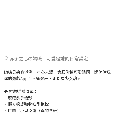
🎈 赤子之心の媽咪｜可愛是她的日常設定
她總是笑容滿滿、童心未泯，會跟你搶可愛貼圖，還偷偷玩
你的遊戲App！不管幾歲，她都有少女魂✨
🎁 推薦送禮清單：
•療癒系手機殼
•懶人毯或動物造型抱枕
•拼圖／小型桌遊（真的會玩）