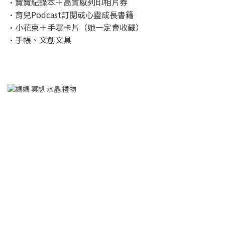
•寶寶紀錄本＋高質感列印相片券
•育兒Podcast訂閱或心靈成長書籍
•小花束＋手寫卡片（她一定會收藏）
•手帳、文創文具