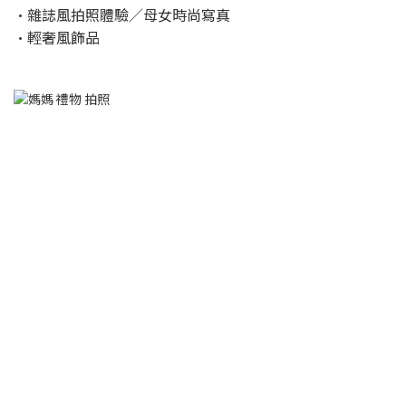
•雜誌風拍照體驗／母女時尚寫真
•輕奢風飾品