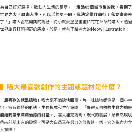
為自己好好選擇，啟動人生新的篇章，「
走過85個城市後的我，看到
世界之大。原來人生，可以活的更不同，我決定從IT轉行！我要畫畫去
了！
」喵大豁然開朗的說著。從小就愛塗塗畫畫和花花草草的喵大，透過
世界旅行打開視野的廣度，於是，就有了貓老大的Meow Illustration！
▌喵大最喜歡創作的主題或題材是什麼？
「
最喜歡的就是植物
」喵大毫不猶豫地回覆，每一株植物都像是一個小宇
宙，擁有獨特的形態、生長模式和生存策略。「
覺得大自然的生命力總是
能給我帶來滿滿治癒的能量。
」喵大補充說明，現代的發展，給自然環境
帶來前所未有的破壞，可是大自然又在努力的修復這一切，它的生命力令
人驚嘆！