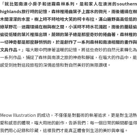
「
就比如南澳小房子和迷霧森林系列，是和家人在澳洲的souther
highlands旅行時的記憶，森林裡捲曲葉子上露水的微光，雨後纏繞在樹
木間濛濛的水雲，樹上時不時哈哈大笑的柯卡布拉，滿山遍野高高低低的
綠草野花…迷霧環繞在樹與樹之間，小溪時不時水花濺起，雨後的蘑菇偷
偷從低矮的葉片裡探出頭，蕨類的葉子總是那麼奇妙的捲曲著，森林裡的
一切神奇都是那麼靜悄悄的，於是創作了一系列森林和南澳相關的畫作與
文具作品。
」喵大眼中閃爍著溫暖的記憶。將這些奇妙的自然元素轉化為
一系列作品，捕捉了森林與南澳之旅的神奇和靜謐，在喵大的作品中，能
感受到她對這段旅程的深情追憶和對自然美好的無限讚嘆。
Meow Illustration 的成功，不僅僅是對藝術的執著追求，更是對生活熱
愛和感恩的體現，喵大用她的創作，告訴我們：每一個日常的瞬間都值得
我們用心記錄和珍藏，這樣我們才能真正體會到生活的美妙與幸福。