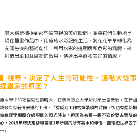
喵大總能捕捉到那些被忽視的美好瞬間，並將它們生動地呈
現在插畫作品中，用療癒水彩記錄生活，將花花草草轉化為
充滿生機的藝術創作，利用水彩的透明度和色彩的漸變，來
創造出柔和且繽紛的效果，傳達出平靜和美好的情感。
▌視野，決定了人生的可能性，讓喵大從事
插畫家的原因？
原本學IT和項目管理的喵大，在澳洲國立大學ANU碩士畢業後，在新加
坡政府有著份安穩的工作，「
有感到工作枯燥繁瑣的時候，卻也有給新加
坡總理李顯龍介紹項目的閃光時刻。但因為有著一顆不安份要去冒險的
心，2015年時決定辭職帶著3年所賺的所有薪水和伴侶一起環遊世界去了
～
」