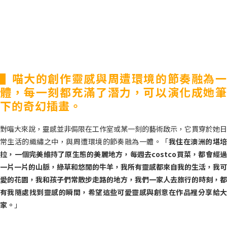
▌喵大的創作靈感與周遭環境的節奏融為一
體，每一刻都充滿了潛力，可以演化成她筆
下的奇幻插畫。
對喵大來說，靈感並非侷限在工作室或某一刻的藝術啟示，它貫穿於她日
常生活的織繡之中，與周遭環境的節奏融為一體。「
我住在澳洲的堪
拉，一個完美維持了原生態的美麗地方，每週去costco買菜，都會經過
一片一片的山脈，綠草和悠閒的牛羊，我所有靈感都來自我的生活，我可
愛的花園，我和孩子們常散步走路的地方，我們一家人去旅行的時刻，都
有我隨處找到靈感的瞬間，希望這些可愛靈感與創意在作品裡分享給大
家。
」