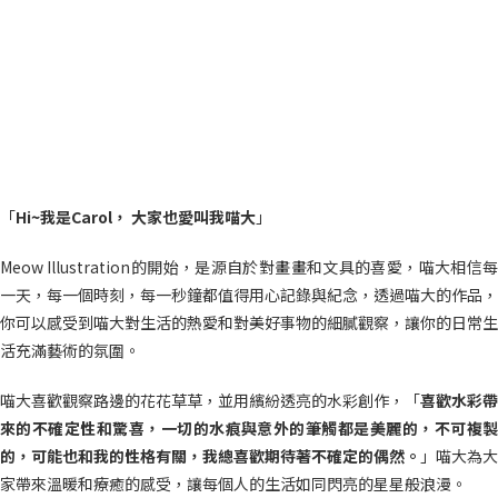
「
Hi~我是Carol， 大家也愛叫我喵大
」
Meow Illustration的開始，是源自於對畫畫和文具的喜愛，喵大相信每
一天，每一個時刻，每一秒鐘都值得用心記錄與紀念，透過喵大的作品，
你可以感受到喵大對生活的熱愛和對美好事物的細膩觀察，讓你的日常生
活充滿藝術的氛圍。
喵大喜歡觀察路邊的花花草草，並用繽紛透亮的水彩創作，「
喜歡水彩帶
來的不確定性和驚喜，一切的水痕與意外的筆觸都是美麗的，不可複製
的，可能也和我的性格有關，我總喜歡期待著不確定的偶然。
」喵大為大
家帶來溫暖和療癒的感受，讓每個人的生活如同閃亮的星星般浪漫。