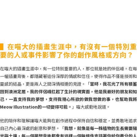
▌在喵大的插畫生涯中，有沒有一個特別重
要的人或事件影響了你的創作風格或方向？
在喵大的插畫生涯中，有一位特別重要的人，那位就是她的伴侶峰。在每
一幅插畫背後，都隱藏著這份深厚的情感和信任，使得作品不僅是技術和
靈感的結晶，更是兩人之間深情相連的見證。「
當時，我花光了所有積蓄
回到澳洲定居，我的伴侶峰扛起了生計的現實面，他是我最好的朋友和知
己，一直支持我的夢想，支持我隨心所欲的做我想做的事，也幫助我將
Meow Illustration的一切變得可能。
」喵大感動地說道。
他的陪伴和理解讓喵大能夠在創作過程中保持自信和穩定，並勇敢地追求
自己內心最深處的創意和夢想。「
我想，就像是每一株植物的生長需要陽
光與土壤，每一個夢想背後都會有這樣一個無條件支持著你給你養分的人