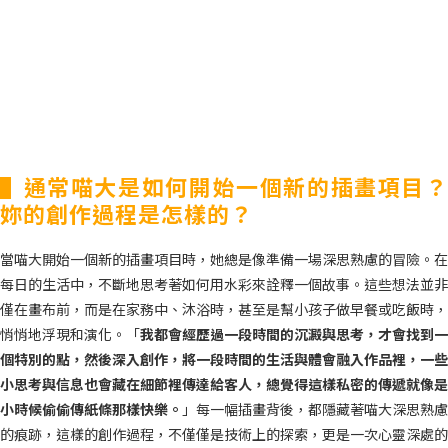
▌通常喵大是如何開始一個新的插畫項目？
妳的創作過程是怎樣的？
當喵大開始一個新的插畫項目時，她總是像準備一場深思熟慮的冒險。在
每日的生活中，不斷地思考著如何用水彩來詮釋一個故事。這些想法並非
僅在畫布前，而是在家務中、沐浴時，甚至是幫小孩子做早餐或吃飯時，
悄悄地浮現和演化。「
我都會經歷過一段時間的沉澱與思考，才會找到一
個特別的點，然後深入創作，將一段時間的生活與體會融入作品裡，一些
小思考與信息也會藏在細節裡傳達給客人，總覺得這樣私密的傳遞就像是
小時候偷偷傳紙條那樣快樂。
」每一幅插畫背後，都隱藏著喵大深思熟慮
的痕跡，這樣的創作過程，不僅僅是技術上的探索，更是一次心靈深處的