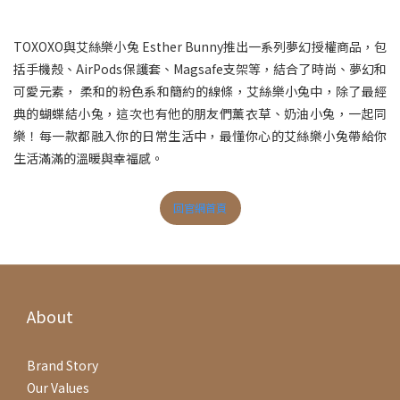
TOXOXO與艾絲樂小兔 Esther Bunny推出一系列夢幻授權商品，包
括手機殼、AirPods保護套、Magsafe支架等，結合了時尚、夢幻和
可愛元素， 柔和的粉色系和簡約的線條，艾絲樂小兔中，除了最經
典的蝴蝶結小兔，這次也有他的朋友們薰衣草、奶油小兔，一起同
樂！每一款都融入你的日常生活中，最懂你心的艾絲樂小兔帶給你
生活滿滿的溫暖與幸福感。
回官網首頁
About
Brand Story
Our Values