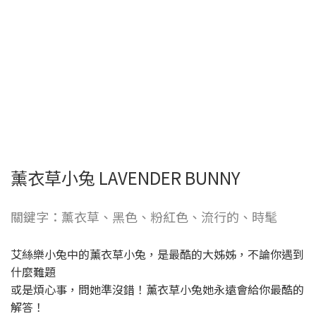
薰衣草小兔 LAVENDER BUNNY
關鍵字：薰衣草、黑色、粉紅色、流行的、時髦
艾絲樂小兔中的薰衣草小兔，是最酷的大姊姊，不論你遇到
什麼難題
或是煩心事，問她準沒錯！薰衣草小兔她永遠會給你最酷的
解答！