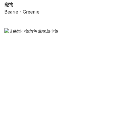
寵物
Bearie、Greenie