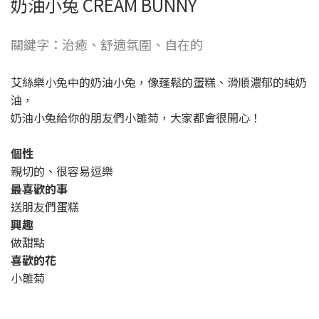
奶油小兔 CREAM BUNNY
關鍵字：治癒、舒適氛圍、自在的
艾絲樂小兔中的奶油小兔，像蓬鬆的蛋糕、滑順濃郁的純奶
油，
奶油小兔給你的朋友們小雛菊，大家都會很開心！
個性
親切的、很容易逗樂
最喜歡的事
送朋友們蛋糕
興趣
做甜點
喜歡的花
小雛菊