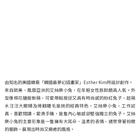
由知名的美國韓裔「韓國最夢幻插畫家」Esther Kim所設計創作。
來自歐美、風靡亞洲的艾絲樂小兔，在年輕女性族群頗具人氣。外
型像棉花糖般軟萌，可愛帶點叛逆又具有時尚感的粉紅兔子，超萌
水汪汪大眼睛及捲翹睫毛是她的經典特色，艾絲樂小兔，工作認
真、喜歡閱讀，愛滑手機，是隻內心敏感卻堅強獨立的兔子。艾絲
樂小兔的主要形象是一隻擁有大耳朵、溫柔的表情，通常穿著粉嫩
的服飾，展現出時尚又療癒的風格。