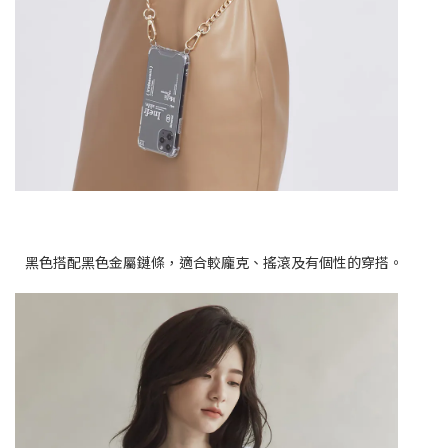
黑色搭配黑色金屬鏈條，適合較龐克、搖滾及有個性的穿搭。