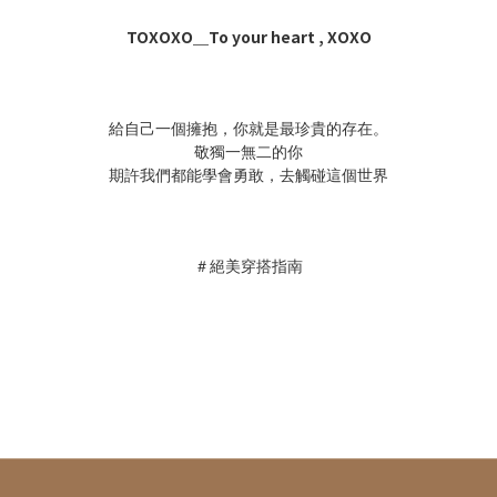
TOXOXO＿To your heart , XOXO
給自己一個擁抱，你就是最珍貴的存在。
敬獨一無二的你
期許我們都能學會勇敢，去觸碰這個世界
＃絕美穿搭指南